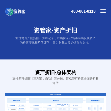
400-861-8118
资管家·资产折旧
通过对资产的折旧计算和记录，以确保企业能够准确反映资产
的价值变化和价值评估，并为财务决策提供有力支持。
资产折旧·总体架构
支持多种折旧计算方案，自动计算分摊、形成资产价值全面分析和
评估