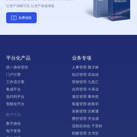
让资产清晰可见·让资产保值增值
免费领取
平台化产品
业务专项
统一身份管控
人事管理·聚才林
门户引擎
知识管理·采知连
工作流引擎
营销管理·九氚汇
集成平台
合同管理·今承达
低代码平台
项目管理·事井然
智能化平台
客服管理·睦客邻
采购管理·京桥通
数字可信
费控管理·齐业成
数字身份
流程自动化·千里聆
电子签章
档案管理·文书定