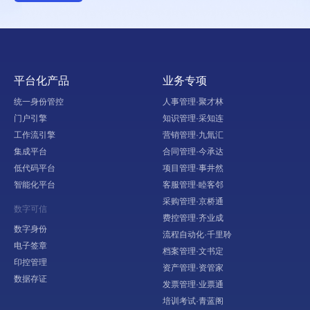
平台化产品
业务专项
统一身份管控
人事管理·聚才林
门户引擎
知识管理·采知连
工作流引擎
营销管理·九氚汇
集成平台
合同管理·今承达
低代码平台
项目管理·事井然
智能化平台
客服管理·睦客邻
采购管理·京桥通
数字可信
费控管理·齐业成
数字身份
流程自动化·千里聆
电子签章
档案管理·文书定
印控管理
资产管理·资管家
数据存证
发票管理·业票通
培训考试·青蓝阁