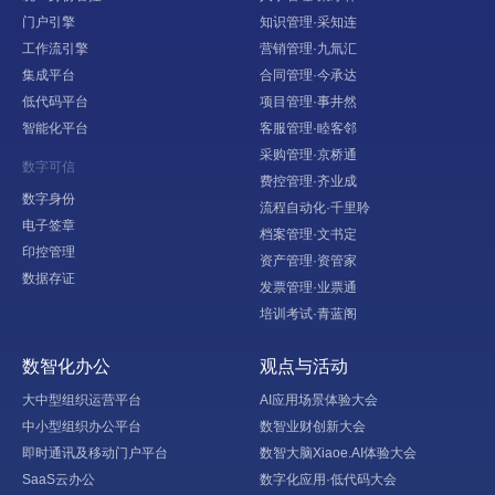
门户引擎
知识管理·采知连
工作流引擎
营销管理·九氚汇
集成平台
合同管理·今承达
低代码平台
项目管理·事井然
智能化平台
客服管理·睦客邻
采购管理·京桥通
数字可信
费控管理·齐业成
数字身份
流程自动化·千里聆
电子签章
档案管理·文书定
印控管理
资产管理·资管家
数据存证
发票管理·业票通
培训考试·青蓝阁
数智化办公
观点与活动
大中型组织运营平台
AI应用场景体验大会
中小型组织办公平台
数智业财创新大会
即时通讯及移动门户平台
数智大脑Xiaoe.AI体验大会
SaaS云办公
数字化应用·低代码大会