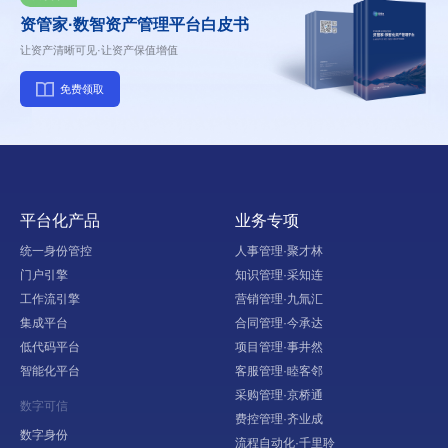
资管家·数智资产管理平台白皮书
让资产清晰可见·让资产保值增值
免费领取
平台化产品
业务专项
统一身份管控
人事管理·聚才林
门户引擎
知识管理·采知连
工作流引擎
营销管理·九氚汇
集成平台
合同管理·今承达
低代码平台
项目管理·事井然
智能化平台
客服管理·睦客邻
采购管理·京桥通
数字可信
费控管理·齐业成
数字身份
流程自动化·千里聆