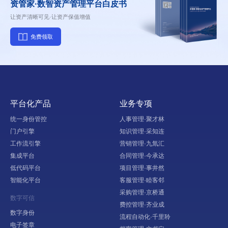
资管家·数智资产管理平台白皮书
让资产清晰可见·让资产保值增值
免费领取
平台化产品
业务专项
统一身份管控
人事管理·聚才林
门户引擎
知识管理·采知连
工作流引擎
营销管理·九氚汇
集成平台
合同管理·今承达
低代码平台
项目管理·事井然
智能化平台
客服管理·睦客邻
采购管理·京桥通
数字可信
费控管理·齐业成
数字身份
流程自动化·千里聆
电子签章