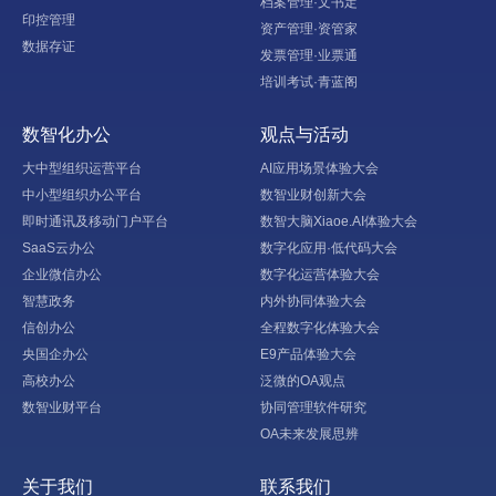
档案管理·文书定
印控管理
资产管理·资管家
数据存证
发票管理·业票通
培训考试·青蓝阁
数智化办公
观点与活动
大中型组织运营平台
AI应用场景体验大会
中小型组织办公平台
数智业财创新大会
即时通讯及移动门户平台
数智大脑Xiaoe.AI体验大会
SaaS云办公
数字化应用·低代码大会
企业微信办公
数字化运营体验大会
智慧政务
内外协同体验大会
信创办公
全程数字化体验大会
央国企办公
E9产品体验大会
高校办公
泛微的OA观点
数智业财平台
协同管理软件研究
OA未来发展思辨
关于我们
联系我们