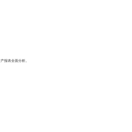
资产报表全面分析。