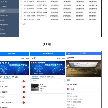
（PC端）