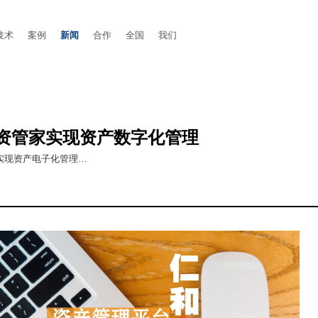
技术
案例
新闻
合作
全国
我们
·资管家实现资产数字化管理
实现资产电子化管理…