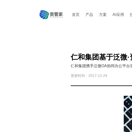
首页
产品
方案
AI应用
仁和集团基于泛微
仁和集团携手泛微OA协同办公平台
更新时间：2017-12-29