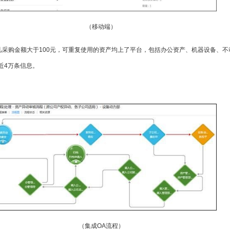
（移动端）
前凡采购金额大于100元，可重复使用的资产均上了平台，包括办公资产、机器设备、
近4万条信息。
（集成OA流程）