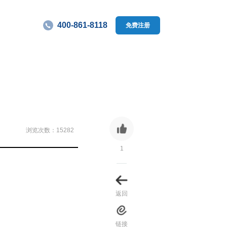
400-861-8118
免费注册
浏览次数：15282
1
返回
链接