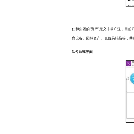
仁和集团的“资产”定义非常广泛，目
育设备、园林资产、低值易耗品等，共
3.各系统界面