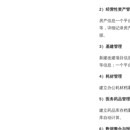
2）经营性资产
房产信息一个平
等，详细记录房
据。
3）
基建管理
新建改建项目信
等信息；一个平
4）耗材管理
建立办公耗材档
5）医务药品管
建立药品库存档
库自动计算。
6）
数据整合与