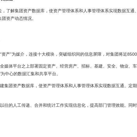
位，了解集团资产数据库，使资产管理体系和人事管理体系实现数据互通
集团资产动态情况。
结
“资产”为媒介，连接十大模块，突破组织间的信息屏障，对集团将近850
在全媒体平台之上部署固定资产、经营房产、招标、基建、安全、物业、
产”为中心的数据汇集和共享平台。
构建集团资产数据库，使资产管理体系和人事管理体系实现数据互通、定
。
使以往的人工传递、合并和统计工作实现信息化，提高部门管理效能。同