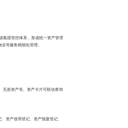
级集团管控体系，形成统一资产管理
物业等服务精细化管理。
品、无形资产等。资产卡片可联动查询
记、资产借用登记、资产报废登记、