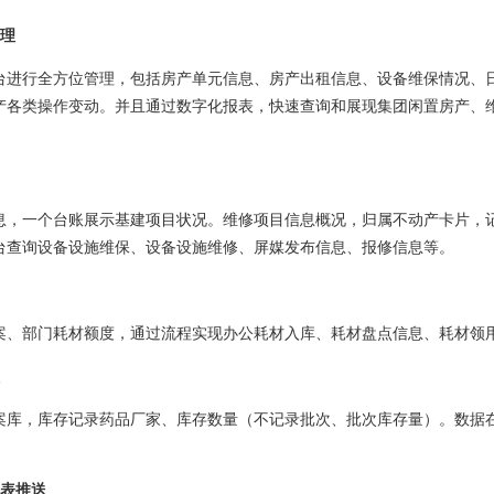
管理
台进行全方位管理，包括房产单元信息、房产出租信息、设备维保情况、
产各类操作变动。并且通过数字化报表，快速查询和展现集团闲置房产、
息，一个台账展示基建项目状况。维修项目信息概况，归属不动产卡片，
台查询设备设施维保、设备设施维修、屏媒发布信息、报修信息等。
案、部门耗材额度，通过流程实现办公耗材入库、耗材盘点信息、耗材领
理
案库，库存记录药品厂家、库存数量（不记录批次、批次库存量）。数据
报表推送