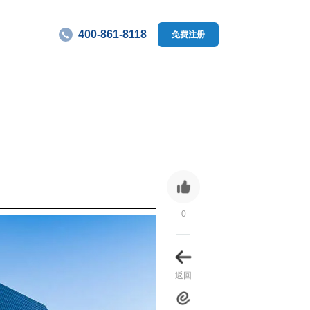
400-861-8118
免费注册
0
返回