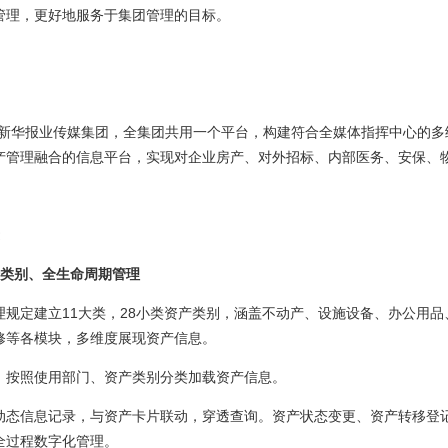
管理，更好地服务于集团管理的目标。
助新华报业传媒集团，全集团
共用一个平台，构建符合全媒体指挥中心的多
产管理融合的信息平台，实现对企业房产、对外招标、内部医务、安保、
示
全类别
、全生命周期管理
理规定建立
11大类，28小类资产类别，涵盖不动产、设施设备、办公用
修等各模块，多维度展现资产信息。
，按照使用部门、资产类别分类加载资产信息。
动态信息记录，与资产卡片联动，穿透查询。资产状态变更、资产转移登
全过程数字化管理。