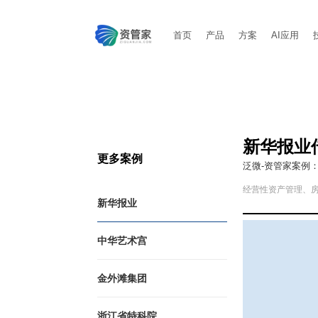
首页
产品
方案
AI应用
新华报业
更多案例
泛微-资管家案例
经营性资产管理、
新华报业
中华艺术宫
金外滩集团
浙江省特科院