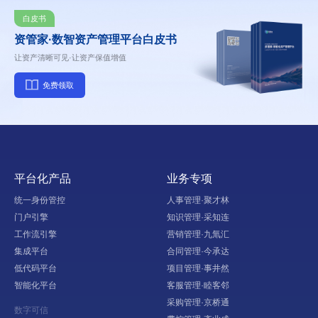
联智桥隧
白皮书
资管家·数智资产管理平台白皮书
雷允上
让资产清晰可见·让资产保值增值
免费领取
科曼医疗
平台化产品
业务专项
统一身份管控
人事管理·聚才林
门户引擎
知识管理·采知连
工作流引擎
营销管理·九氚汇
集成平台
合同管理·今承达
低代码平台
项目管理·事井然
智能化平台
客服管理·睦客邻
采购管理·京桥通
数字可信