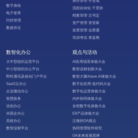
费控管理·齐业成
数字身份
流程自动化·千里聆
电子签章
档案管理·文书定
印控管理
资产管理·资管家
数据存证
发票管理·业票通
培训考试·青蓝阁
数智化办公
观点与活动
大中型组织运营平台
AI应用场景体验大会
中小型组织办公平台
数智业财创新大会
即时通讯及移动门户平台
数智大脑Xiaoe.AI体验大会
SaaS云办公
数字化应用·低代码大会
企业微信办公
数字化运营体验大会
智慧政务
内外协同体验大会
信创办公
全程数字化体验大会
央国企办公
E9产品体验大会
高校办公
泛微的OA观点
数智业财平台
协同管理软件研究
OA未来发展思辨